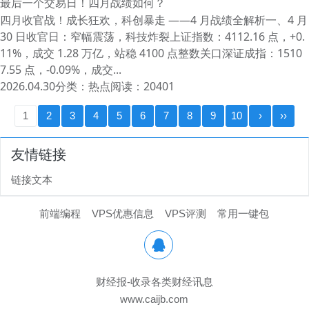
最后一个交易日！四月战绩如何？
四月收官战！成长狂欢，科创暴走 ——4 月战绩全解析一、4 月
30 日收官日：窄幅震荡，科技炸裂上证指数：4112.16 点，+0.
11%，成交 1.28 万亿，站稳 4100 点整数关口深证成指：1510
7.55 点，-0.09%，成交...
2026.04.30
分类：
热点
阅读：20401
1
2
3
4
5
6
7
8
9
10
›
››
友情链接
链接文本
前端编程
VPS优惠信息
VPS评测
常用一键包

财经报-收录各类财经讯息
www.caijb.com