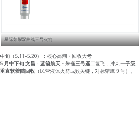
星际荣耀双曲线三号火箭
中旬（5.11–5.20）：核心高潮・回收大考
5 月中下旬 文昌
：
蓝箭航天・朱雀三号遥二
复飞，冲刺
一子级
垂直软着陆回收
（民营液体火箭成败关键，对标猎鹰 9 号）。