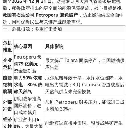
期至
2026 年 12 月 31 日
。这是继 3 月天然气管道破裂危机
后，秘鲁政府推出的更全面的能源保障措施，核心目标是
挽
救国有石油公司 Petroperu 避免破产
，防止燃油供应全面中
断，同时保障民生与关键产业能源需求。
一、危机根源：多重打击叠加
危机
核心原因
具体影响
维度
Petroperu 负
企业
最大炼厂 Talara 面临停产，全国燃油供
债
79 亿美元
，
危机
应告急
资金链断裂
能源
电力
50% 依赖
厄尔尼诺导致干旱，水库水位骤降，水
结构
水电
、
30% 依
电出力锐减；3 月 Camisea 管道破裂后
脆弱
赖天然气
天然气供应未完全恢复
伊朗战争推高
外部
加剧 Petroperu 财务压力，能源进口成
国际油价，进
冲击
本增加 30%+
口成本飙升
经济
矿业占出口
6
能源短缺直接冲击铜、银等战略矿产生
支柱
0%
，为最大能