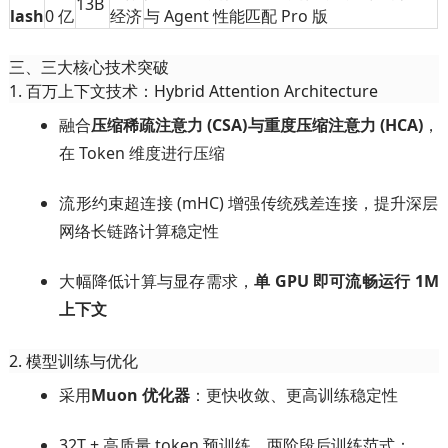
13B
lash
0 亿
经济
与 Agent 性能匹配 Pro 版
三、三大核心技术突破
1. 百万上下文技术：Hybrid Attention Architecture
融合
压缩稀疏注意力 (CSA)
与
重度压缩注意力 (HCA)
，
在 Token 维度进行压缩
流形约束超连接 (mHC) 增强传统残差连接，提升深层
网络长链路计算稳定性
大幅降低计算与显存需求，
单 GPU 即可流畅运行 1M
上下文
2. 模型训练与优化
采用
Muon 优化器
：更快收敛、更高训练稳定性
32T + 高质量 token 预训练，两阶段后训练范式：