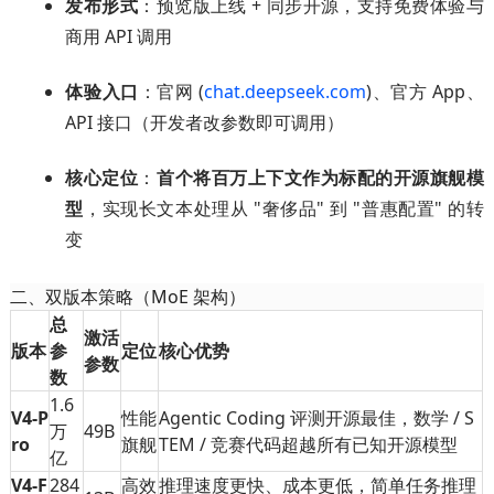
发布形式
：预览版上线 + 同步开源，支持免费体验与
商用 API 调用
体验入口
：官网 (
chat.deepseek.com
)、官方 App、
API 接口（开发者改参数即可调用）
核心定位
：
首个将百万上下文作为标配的开源旗舰模
型
，实现长文本处理从 "奢侈品" 到 "普惠配置" 的转
变
二、双版本策略（MoE 架构）
总
激活
版本
参
定位
核心优势
参数
数
1.6
V4-P
性能
Agentic Coding 评测开源最佳，数学 / S
万
49B
ro
旗舰
TEM / 竞赛代码超越所有已知开源模型
亿
V4-F
284
高效
推理速度更快、成本更低，简单任务推理