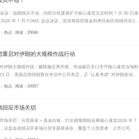
按兵不动！
息会议：如期按兵不动，内部分歧显著扩大核心速览北京时间 7 月 30 日凌
2026 年 7 月 FOMC 会议决议，宣布将联邦基金利率目标区间维持在3.5
不变，为今年连续第五次按兵不动，整体符...
：
热点
阅读：20046
虑重启对伊朗的大规模作战行动
对伊朗大规模作战：极限施压再升级，布油破百关口失守核心速览当地时
7 月 23 日，美国总统特朗普在专访中公开表态，正 “认真考虑” 对伊朗发动规
诗愤怒” 行动的大规模军事打击，称已接近做出最终决...
：
热点
阅读：20057
动回应市场关切
场关切：分层座谈 + 真金白银，打出稳预期组合拳核心速览2026 年 7
 21 日，证监会连续召开多场分层专题座谈会，覆盖个人投资者、上市公司、证
家学者，主动下沉倾听市场诉求、回应各方关切。会...