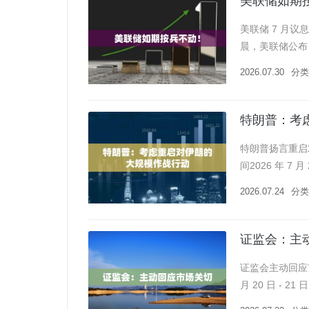
美联储如期
美联储 7 月议
晨，美联储公布 
0%-3.75%
2026.07.30
分类
特朗普：考
特朗普扬言重启
间2026 年 
模超越此前 “史
2026.07.24
分类
证监会：主
证监会主动回应市
月 20 日 -
券基金机构及专