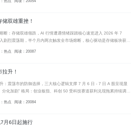
：
热点
阅读：20054
存储双雄重挫！
断：存储双雄领跌，AI 行情遭遇情绪踩踏核心速览进入 2026 年 7
入剧烈震荡期，半个月内两次触发全市场熔断，核心驱动是存储板块获利
电子、SK 海力士两大存储巨头合计占据 KOSPI 指数超...
：
热点
阅读：20087
市拉升！
：震荡市的防御选择，三大核心逻辑支撑 7 月 6 日 - 7 日 A 股呈现显
、分化加剧” 格局：创业板指、科创 50 受科技赛道获利兑现拖累持续调
、建设银行、农业银行、中国银行四大国有银行逆...
：
热点
阅读：20084
7月6日起施行