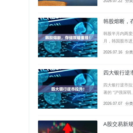
2026.07.22
分类
韩股熔断，
韩股半月内两度熔
月，韩国股市进
盘集中出逃。三星
2026.07.16
分类
四大银行逆
四大银行逆市拉升
著的 “沪强深弱
整，而工商银行
2026.07.07
分类
A股交易新规