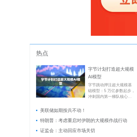
热点
字节计划打造超大规模
AI模型
字节跳动押注超大规模基
础模型：5 万亿参数起步，
冲刺国内第一梯队核心速
览2026 年 8 月，据多家行
业媒体报道，字节跳...
美联储如期按兵不动！
特朗普：考虑重启对伊朗的大规模作战行动
证监会：主动回应市场关切