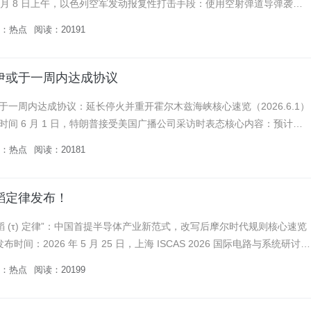
6 月 8 日上午，以色列空军发动报复性打击手段：使用空射弹道导弹袭击
军事目标目标：德黑兰梅赫拉巴德机场、伊斯法罕军...
：
热点
阅读：20191
伊或于一周内达成协议
于一周内达成协议：延长停火并重开霍尔木兹海峡核心速览（2026.6.1）
时间 6 月 1 日，特朗普接受美国广播公司采访时表态核心内容：预计一
忘录，延长停火并重新开放霍尔木兹海峡关键分歧：伊朗暂停谈...
：
热点
阅读：20181
韬定律发布！
韬 (τ) 定律”：中国首提半导体产业新范式，改写后摩尔时代规则核心速览
）发布时间：2026 年 5 月 25 日，上海 ISCAS 2026 国际电路与系统研讨会
为董事、半导体业务部总裁何...
：
热点
阅读：20199