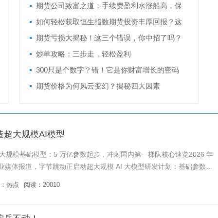
期货公司致富之道：手续费盈利水涨船高，保
证金管理成关键
如何轻松获取恒生指数期货投资丰厚回报？这
四点建议必须知道
期货亏损大揭秘！这三个错误，你中招了吗？
炒单攻略：三步走，轻松盈利
300只是个数字？错！它是你财富增长的密码
期货价格为何风云变幻？揭秘四大因素
超大规模AI模型
大规模基础模型：5 万亿参数起步，冲刺国内第一梯队核心速览2026 年
行业媒体报道，字节跳动正启动超大规模 AI 大模型研发计划：基础参数规
目标冲刺 10 万亿，由旗下 Seed Found...
：
热点
阅读：20010