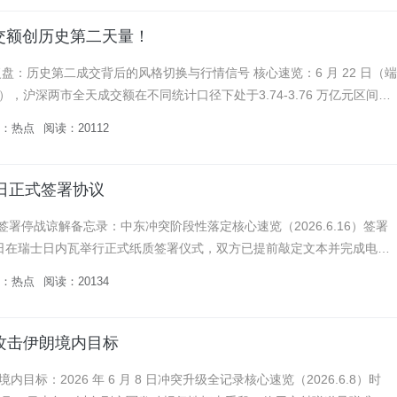
成交额创历史第二天量！
量复盘：历史第二成交背后的风格切换与行情信号 核心速览：6 月 22 日（端
，沪深两市全天成交额在不同统计口径下处于3.74-3.76 万亿元区间，
00 亿元，创下 A 股历史第二天量，仅...
：
热点
阅读：20112
9日正式签署协议
9 日签署停战谅解备忘录：中东冲突阶段性落定核心速览（2026.6.16）签署
19 日在瑞士日内瓦举行正式纸质签署仪式，双方已提前敲定文本并完成电子
 6 月 15 日提前生效文件性质：停战谅解备...
：
热点
阅读：20134
攻击伊朗境内目标
目标：2026 年 6 月 8 日冲突升级全记录核心速览（2026.6.8）时