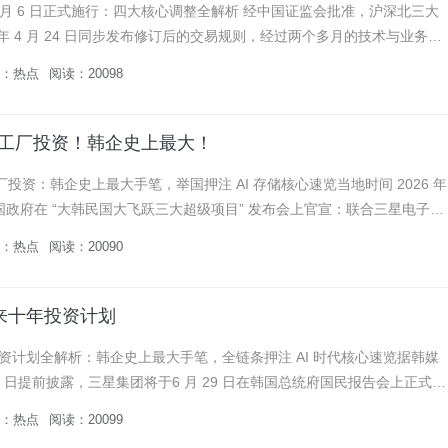
7 月 6 日正式施行：四大核心调整全解析 经中国证监会批准，沪深北三大
6 年 4 月 24 日同步发布修订后的交易规则，经过两个多月的技术与业务准
26 年 7 月 6 日（下周一）正式生...
：
热点
阅读：20098
片工厂投资！韩企史上最大！
工厂投资：韩企史上最大手笔，举国押注 AI 存储核心速览当地时间 2026 年
，韩国政府在 “大韩民国大飞跃三大超级项目” 发布会上官宣：联合三星电子、
存储巨头，在韩国西南部光州、全罗南道地...
：
热点
阅读：20090
来十年投资计划
资计划全解析：韩企史上最大手笔，全链条押注 AI 时代核心速览据韩媒
 月 26 日提前披露，三星集团将于6 月 29 日在韩国总统府国民报告会上正式公
投资规划，总规模达1000 万亿韩元（约合...
：
热点
阅读：20099