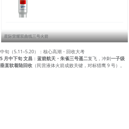
星际荣耀双曲线三号火箭
中旬（5.11–5.20）：核心高潮・回收大考
5 月中下旬 文昌
：
蓝箭航天・朱雀三号遥二
复飞，冲刺
一子级
垂直软着陆回收
（民营液体火箭成败关键，对标猎鹰 9 号）。