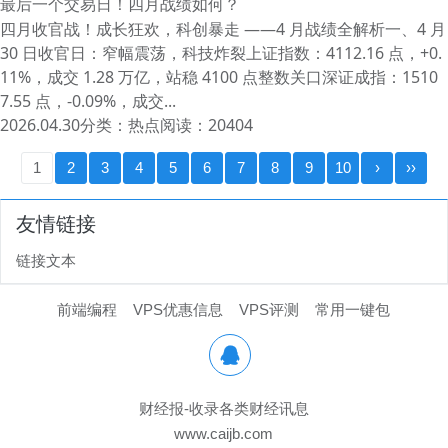
最后一个交易日！四月战绩如何？
四月收官战！成长狂欢，科创暴走 ——4 月战绩全解析一、4 月
30 日收官日：窄幅震荡，科技炸裂上证指数：4112.16 点，+0.
11%，成交 1.28 万亿，站稳 4100 点整数关口深证成指：1510
7.55 点，-0.09%，成交...
2026.04.30
分类：
热点
阅读：20404
1
2
3
4
5
6
7
8
9
10
›
››
友情链接
链接文本
前端编程
VPS优惠信息
VPS评测
常用一键包

财经报-收录各类财经讯息
www.caijb.com